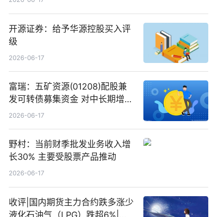
开源证券：给予华源控股买入评
级
2026-06-17
富瑞：五矿资源(01208)配股兼
发可转债募集资金 对中长期增长
和战略定位正面|当前焦点
2026-06-17
野村：当前财季批发业务收入增
长30% 主要受股票产品推动
2026-06-17
收评|国内期货主力合约跌多涨少
液化石油气（LPG）跌超6%|头