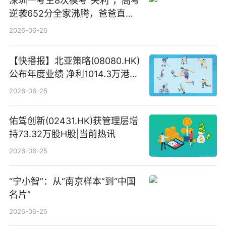
深圳一考生8次模考“失利”，高考
逆袭652分全家沸腾，爸爸直呼
“没查错吧” 焦点简讯
2026-06-26
【快播报】北亚策略(08080.HK)
公布年度业绩 净利1014.3万港元
同比扭亏为盈
2026-06-25
佑驾创新(02431.HK)获管理层增
持73.32万股H股|当前热讯
2026-06-25
“宁小智”：从“南京样本”到“中国
名片”
2026-06-25