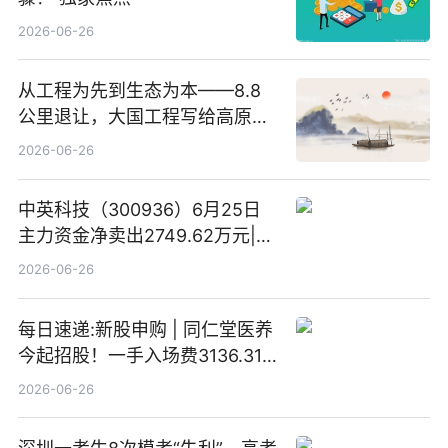
2026-06-26
从工程为先到生态为本——8.8
公里退让，大国工程写给高原生
灵的温柔情书
2026-06-26
中英科技（300936）6月25日
主力资金净卖出2749.62万元|每
日速看
2026-06-26
每日速递:新股申购 | 同仁堂医养
今起招股！一手入场费3136.31
港元
2026-06-26