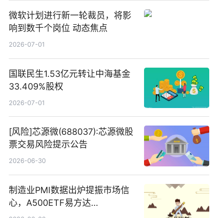
微软计划进行新一轮裁员，将影
响到数千个岗位 动态焦点
2026-07-01
国联民生1.53亿元转让中海基金
33.409%股权
2026-07-01
[风险]芯源微(688037):芯源微股
票交易风险提示公告
2026-06-30
制造业PMI数据出炉提振市场信
心，A500ETF易方达
（159361）昨日“吸金”1.7亿元-