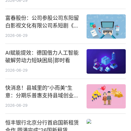
2026-06-29
富春股份：公司参股公司东阳留
白影视文化有限公司系短剧《风
声之双生谜局》的出品方 热门看
2026-06-29
点
AI赋能提效：德国借力人工智能
破解劳动力短缺困局|即时看
2026-06-29
快消息！县城里的“小而美”生
意：分期乐普惠支持县域创业者
扎根生长
2026-06-29
恒丰银行北京分行首启国新租赁
合作 圆满完成“26国新租赁