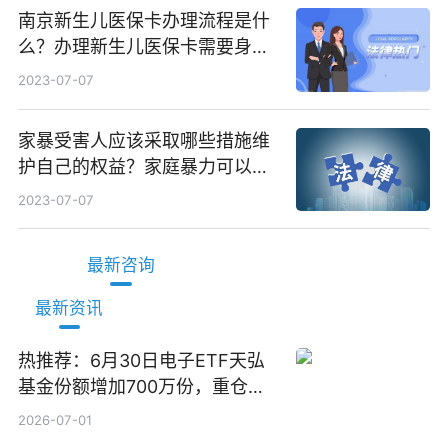
南京新生儿医保卡办理流程是什
么？办理新生儿医保卡需要身份
证吗？ 全球微动态
2023-07-07
家暴受害人应该采取哪些措施维
护自己的权益？家庭暴力可以诉
讼离婚吗？
2023-07-07
最新咨询
最新资讯
热推荐：6月30日电子ETF天弘
基金份额增加700万份，重仓股
立讯精密、寒武纪、工业富联
2026-07-01