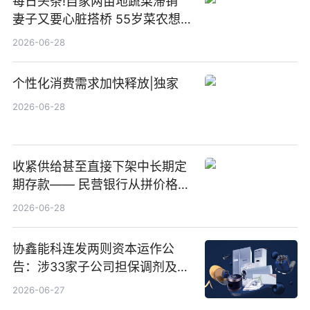
每日头条!自家两亩地蔬菜滞销
妻子又要心脏搭桥 55岁菜农想
多卖点菜筹治病钱
2026-06-28
个性化消费需求加快释放|独家
2026-06-28
收紧供给甚至直接下架中长期定
期存款—— 民营银行从拼价格转
向拼服务
2026-06-28
协鑫能科连发两则资本运作公
告：涉33家子公司担保调剂及10
亿元产业基金设立
2026-06-27