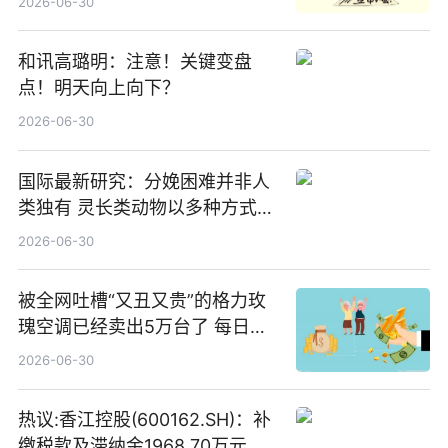
2026-06-30
焦点
和讯高璐明：注意！关键变盘
点！明天向上向下？
2026-06-30
国际最新研究：分娩困难并非人
类独有 灵长类动物以多种方式演
化|最新消息
2026-06-30
被全网吐槽“又丑又贵”的格力玫
瑰空调已经卖出5万台了 每日热
文
2026-06-30
热议:香江控股(600162.SH)：补
缴税款及滞纳金1968.70万元