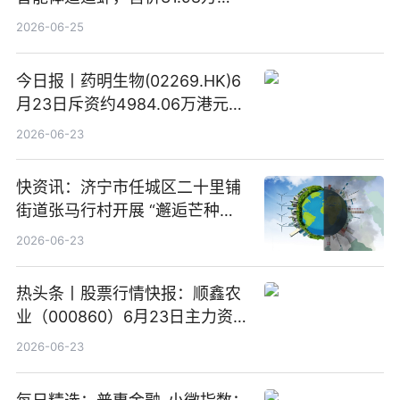
元-34.98万元 焦点日报
2026-06-25
今日报丨药明生物(02269.HK)6
月23日斥资约4984.06万港元回
购160.50万股
2026-06-23
快资讯：济宁市任城区二十里铺
街道张马行村开展 “邂逅芒种节
气 传承农耕文化” 宣传活动
2026-06-23
热头条丨股票行情快报：顺鑫农
业（000860）6月23日主力资
金净卖出388.22万元
2026-06-23