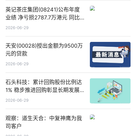
英记茶庄集团(08241)公布年度
业绩 净亏损2787.7万港元 同比
扩大65.15% 焦点速读
2026-06-29
天安(00028)授出金额为9500万
元的贷款
2026-06-29
石头科技：累计回购股份比例达
1% 稳步推进回购彰显长期发展
信心 新动态
2026-06-29
观察：道生天合：中复神鹰为我
司客户