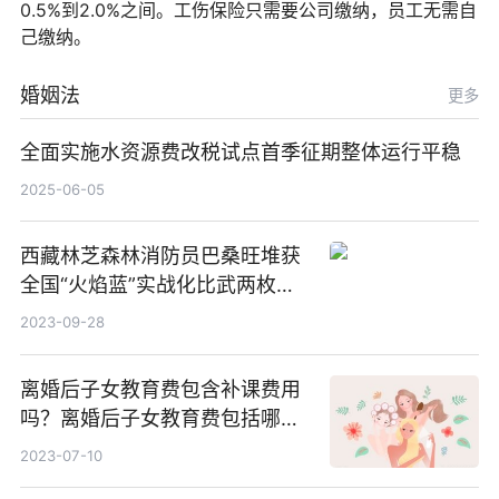
0.5%到2.0%之间。工伤保险只需要公司缴纳，员工无需自
己缴纳。
婚姻法
更多
全面实施水资源费改税试点首季征期整体运行平稳
2025-06-05
西藏林芝森林消防员巴桑旺堆获
全国“火焰蓝”实战化比武两枚金
牌_天天百事通
2023-09-28
离婚后子女教育费包含补课费用
吗？离婚后子女教育费包括哪
些？
2023-07-10