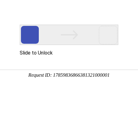
首页
婚姻法
知识纠纷
可以要赔偿吗？辞职者承担违约责任的情况有哪些？|
违约金吗劳动合同法规定，除了用人单
须要公证吗？公证并不是财产协议的生效要件吗？
婚又复婚财产分割是由双方协议处理;协