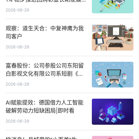
信心 新动态
2026-06-29
观察：道生天合：中复神鹰为我
司客户
2026-06-29
富春股份：公司参股公司东阳留
白影视文化有限公司系短剧《风
声之双生谜局》的出品方 热门看
2026-06-29
点
AI赋能提效：德国借力人工智能
破解劳动力短缺困局|即时看
2026-06-29