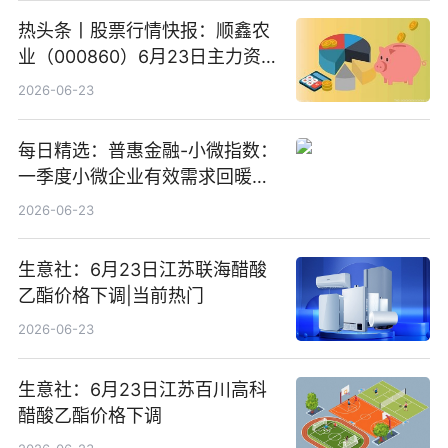
热头条丨股票行情快报：顺鑫农
业（000860）6月23日主力资
金净卖出388.22万元
2026-06-23
每日精选：普惠金融-小微指数：
一季度小微企业有效需求回暖，
金融服务迈向可持续发展新阶段
2026-06-23
生意社：6月23日江苏联海醋酸
乙酯价格下调|当前热门
2026-06-23
生意社：6月23日江苏百川高科
醋酸乙酯价格下调