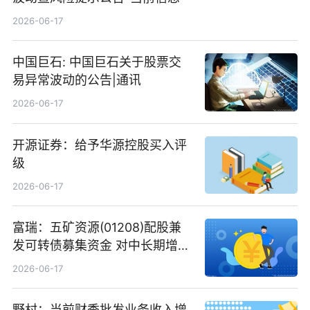
2026-06-17
中国巨石: 中国巨石关于股票交
易异常波动的公告|通讯
2026-06-17
开源证券：给予华源控股买入评
级
2026-06-17
富瑞：五矿资源(01208)配股兼
发可转债募集资金 对中长期增长
和战略定位正面|当前焦点
2026-06-17
野村：当前财季批发业务收入增