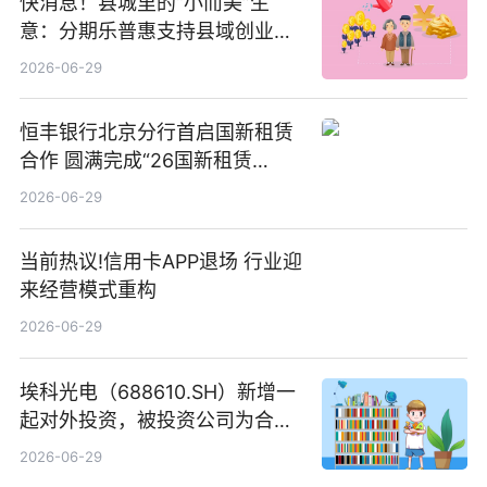
快消息！县城里的“小而美”生
意：分期乐普惠支持县域创业者
扎根生长
2026-06-29
恒丰银行北京分行首启国新租赁
合作 圆满完成“26国新租赁
SCP003”发行_焦点精选
2026-06-29
当前热议!信用卡APP退场 行业迎
来经营模式重构
2026-06-29
埃科光电（688610.SH）新增一
起对外投资，被投资公司为合肥
元随信息技术有限公司
2026-06-29