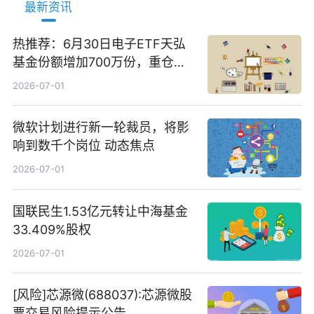
最新资讯
热推荐：6月30日电子ETF天弘
基金份额增加700万份，重仓股
立讯精密、寒武纪、工业富联
2026-07-01
微软计划进行新一轮裁员，将影
响到数千个岗位 动态焦点
2026-07-01
国联民生1.53亿元转让中海基金
33.409%股权
2026-07-01
[风险]芯源微(688037):芯源微股
票交易风险提示公告