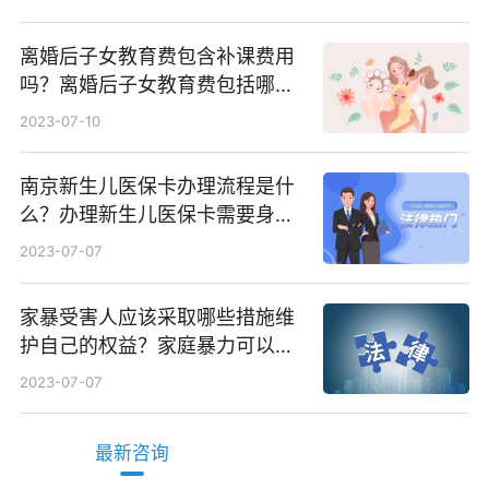
离婚后子女教育费包含补课费用
吗？离婚后子女教育费包括哪
些？
2023-07-10
南京新生儿医保卡办理流程是什
么？办理新生儿医保卡需要身份
证吗？ 全球微动态
2023-07-07
家暴受害人应该采取哪些措施维
护自己的权益？家庭暴力可以诉
讼离婚吗？
2023-07-07
最新咨询