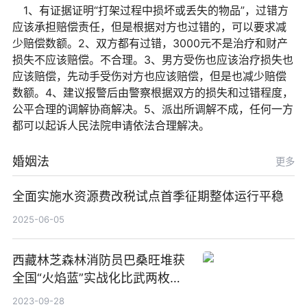
1、有证据证明“打架过程中损坏或丢失的物品”，过错方
应该承担赔偿责任，但是根据对方也过错的，可以要求减
少赔偿数额。2、双方都有过错，3000元不是治疗和财产
损失不应该赔偿。不合理。3、男方受伤也应该治疗损失也
应该赔偿，先动手受伤对方也应该赔偿，但是也减少赔偿
数额。4、建议报警后由警察根据双方的损失和过错程度，
公平合理的调解协商解决。5、派出所调解不成，任何一方
都可以起诉人民法院申请依法合理解决。
婚姻法
更多
全面实施水资源费改税试点首季征期整体运行平稳
2025-06-05
西藏林芝森林消防员巴桑旺堆获
全国“火焰蓝”实战化比武两枚金
牌_天天百事通
2023-09-28