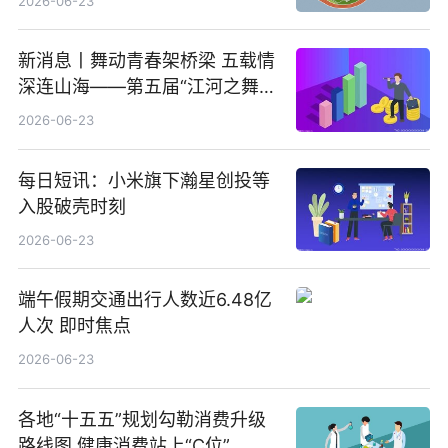
2026-06-23
新消息丨舞动青春架桥梁 五载情
深连山海——第五届“江河之舞”
中美青少年文化交流展演在镇江
2026-06-23
举办
每日短讯：小米旗下瀚星创投等
入股破壳时刻
2026-06-23
端午假期交通出行人数近6.48亿
人次 即时焦点
2026-06-23
各地“十五五”规划勾勒消费升级
路线图 健康消费站上“C位”