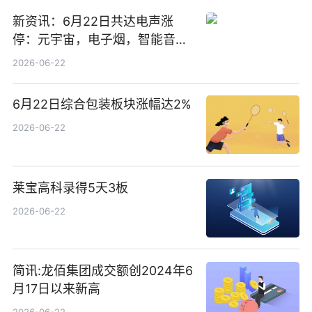
新资讯：6月22日共达电声涨
停：元宇宙，电子烟，智能音箱
概念热股
2026-06-22
6月22日综合包装板块涨幅达2%
2026-06-22
莱宝高科录得5天3板
2026-06-22
简讯:龙佰集团成交额创2024年6
月17日以来新高