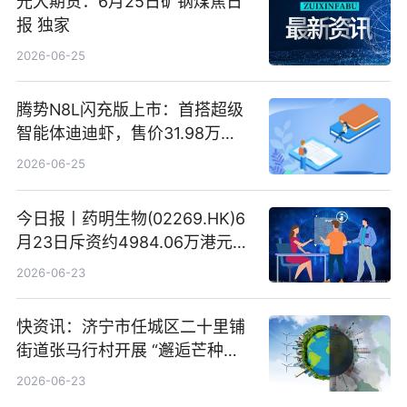
光大期货：6月25日矿钢煤焦日
报 独家
2026-06-25
腾势N8L闪充版上市：首搭超级
智能体迪迪虾，售价31.98万
元-34.98万元 焦点日报
2026-06-25
今日报丨药明生物(02269.HK)6
月23日斥资约4984.06万港元回
购160.50万股
2026-06-23
快资讯：济宁市任城区二十里铺
街道张马行村开展 “邂逅芒种节
气 传承农耕文化” 宣传活动
2026-06-23