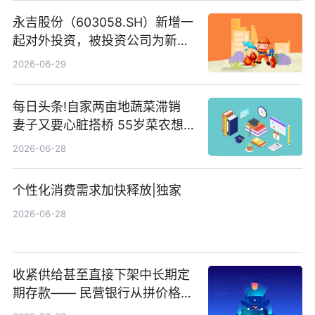
永吉股份（603058.SH）新增一
起对外投资，被投资公司为新绘
纪（重庆）科技有限公司
2026-06-29
每日头条!自家两亩地蔬菜滞销
妻子又要心脏搭桥 55岁菜农想
多卖点菜筹治病钱
2026-06-28
个性化消费需求加快释放|独家
2026-06-28
收紧供给甚至直接下架中长期定
期存款—— 民营银行从拼价格转
向拼服务