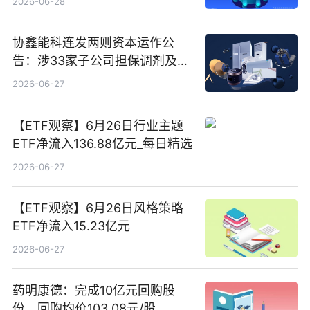
2026-06-28
协鑫能科连发两则资本运作公
告：涉33家子公司担保调剂及10
亿元产业基金设立
2026-06-27
【ETF观察】6月26日行业主题
ETF净流入136.88亿元_每日精选
2026-06-27
【ETF观察】6月26日风格策略
ETF净流入15.23亿元
2026-06-27
药明康德：完成10亿元回购股
份，回购均价103.08元/股