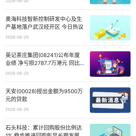
2026-06-30
奥海科技智新控制研发中心及生
产基地落户武汉经开区 今日热议
2026-06-29
英记茶庄集团(08241)公布年度
业绩 净亏损2787.7万港元 同比
扩大65.15% 焦点速读
2026-06-29
天安(00028)授出金额为9500万
元的贷款
2026-06-29
石头科技：累计回购股份比例达
1% 稳步推进回购彰显长期发展