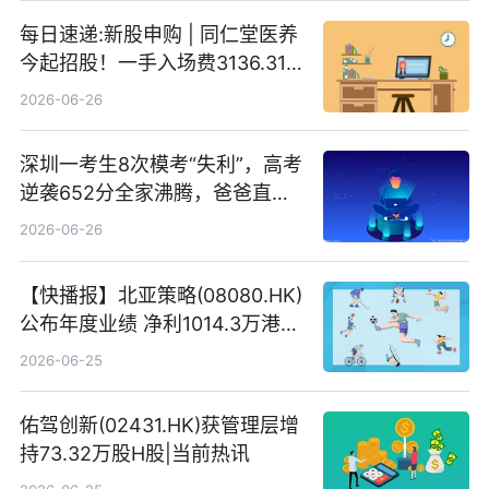
每日速递:新股申购 | 同仁堂医养
今起招股！一手入场费3136.31
港元
2026-06-26
深圳一考生8次模考“失利”，高考
逆袭652分全家沸腾，爸爸直呼
“没查错吧” 焦点简讯
2026-06-26
【快播报】北亚策略(08080.HK)
公布年度业绩 净利1014.3万港元
同比扭亏为盈
2026-06-25
佑驾创新(02431.HK)获管理层增
持73.32万股H股|当前热讯