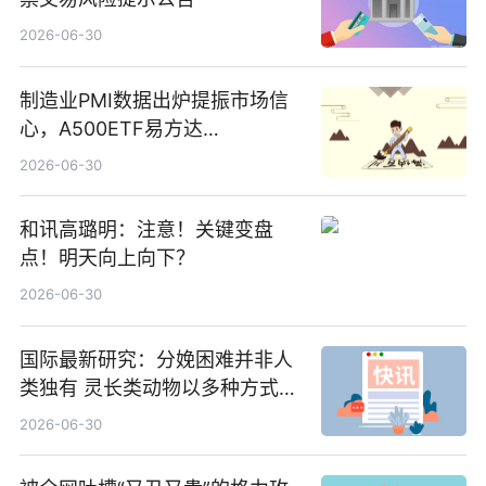
2026-06-30
制造业PMI数据出炉提振市场信
心，A500ETF易方达
（159361）昨日“吸金”1.7亿元-
2026-06-30
焦点
和讯高璐明：注意！关键变盘
点！明天向上向下？
2026-06-30
国际最新研究：分娩困难并非人
类独有 灵长类动物以多种方式演
化|最新消息
2026-06-30