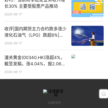
长30% 主要受股票产品推动
2026-06-17
收评|国内期货主力合约跌多涨少
液化石油气（LPG）跌超6%|头
条焦点
2026-06-17
潼关黄金(00340.HK)涨超4%，
截至发稿，涨4.04%，报2.06港
元，成交额369.05万港元|焦点
2026-06-17
关注
法律解答网