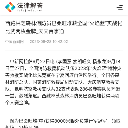
西藏林芝森林消防员巴桑旺堆获全国“火焰蓝”实战化
比武两枚金牌_天天百事通
中国新闻网 2023-09-28 10:42:02
中新网拉萨9月27日电 (李国焘 索朗旺久 杨永龙)9月18
日至27日，全国消防救援机动队伍2023年“火焰蓝”特种灾
害救援实战化比武竞赛在宁夏回族自治区举行。全国各森
林消防总队，国家消防救援局机动支队、大庆航空救援支
队、昆明航空救援支队共32支代表队286名参赛队员齐聚
一堂，激烈角逐。西藏林芝森林消防员巴桑旺堆获得两项
个人赛金牌。
图为巴桑旺堆(中)获得8000米野外负重行军冠军，领取
奖牌。冯怡凡 摄