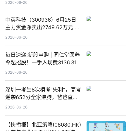
灵的温柔情书
2026-06-26
中英科技（300936）6月25日
主力资金净卖出2749.62万元|每
日速看
2026-06-26
每日速递:新股申购 | 同仁堂医养
今起招股！一手入场费3136.31
港元
2026-06-26
深圳一考生8次模考“失利”，高考
逆袭652分全家沸腾，爸爸直呼
“没查错吧” 焦点简讯
2026-06-26
【快播报】北亚策略(08080.HK)