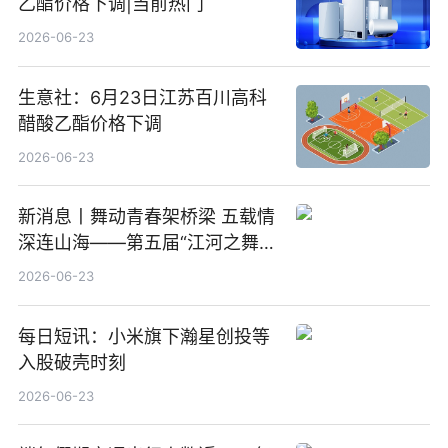
乙酯价格下调|当前热门
2026-06-23
生意社：6月23日江苏百川高科
醋酸乙酯价格下调
2026-06-23
新消息丨舞动青春架桥梁 五载情
深连山海——第五届“江河之舞”
中美青少年文化交流展演在镇江
2026-06-23
举办
每日短讯：小米旗下瀚星创投等
入股破壳时刻
2026-06-23