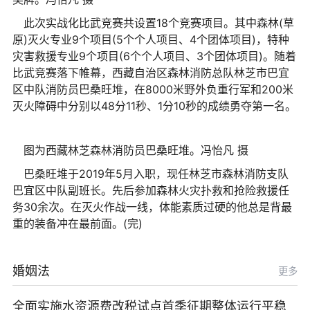
此次实战化比武竞赛共设置18个竞赛项目。其中森林(草
原)灭火专业9个项目(5个个人项目、4个团体项目)，特种
灾害救援专业9个项目(6个个人项目、3个团体项目)。随着
比武竞赛落下帷幕，西藏自治区森林消防总队林芝市巴宜
区中队消防员巴桑旺堆，在8000米野外负重行军和200米
灭火障碍中分别以48分11秒、1分10秒的成绩勇夺第一名。
图为西藏林芝森林消防员巴桑旺堆。冯怡凡 摄
巴桑旺堆于2019年5月入职，现任林芝市森林消防支队
巴宜区中队副班长。先后参加森林火灾扑救和抢险救援任
务30余次。在灭火作战一线，体能素质过硬的他总是背最
重的装备冲在最前面。(完)
婚姻法
更多
全面实施水资源费改税试点首季征期整体运行平稳