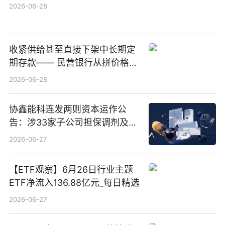
2026-06-28
收紧供给甚至直接下架中长期定
期存款—— 民营银行从拼价格转
向拼服务
2026-06-28
协鑫能科连发两则资本运作公
告：涉33家子公司担保调剂及10
亿元产业基金设立
2026-06-27
【ETF观察】6月26日行业主题
ETF净流入136.88亿元_每日精选
2026-06-27