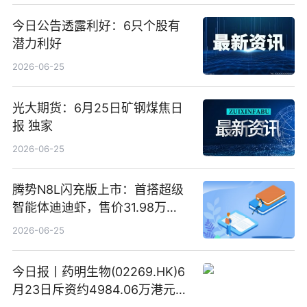
今日公告透露利好：6只个股有
潜力利好
2026-06-25
光大期货：6月25日矿钢煤焦日
报 独家
2026-06-25
腾势N8L闪充版上市：首搭超级
智能体迪迪虾，售价31.98万
元-34.98万元 焦点日报
2026-06-25
今日报丨药明生物(02269.HK)6
月23日斥资约4984.06万港元回