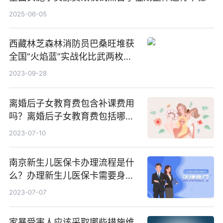
2025-06-05
西藏林芝森林消防员巴桑旺堆获
全国“火焰蓝”实战化比武两枚金
牌_天天百事通
2023-09-28
离婚后子女教育费包含补课费用
吗？离婚后子女教育费包括哪
些？
2023-07-10
南京新生儿医保卡办理流程是什
么？办理新生儿医保卡需要身份
证吗？ 全球微动态
2023-07-07
家暴受害人应该采取哪些措施维