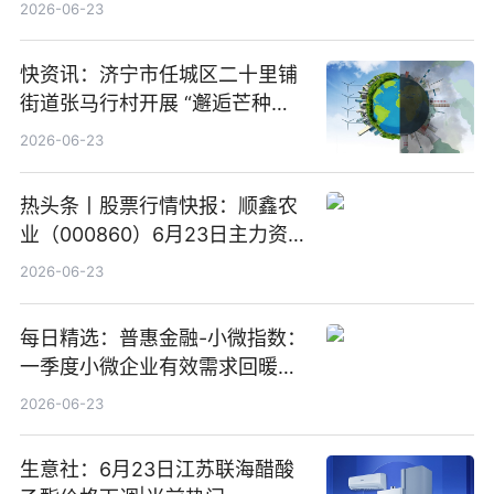
购160.50万股
2026-06-23
快资讯：济宁市任城区二十里铺
街道张马行村开展 “邂逅芒种节
气 传承农耕文化” 宣传活动
2026-06-23
热头条丨股票行情快报：顺鑫农
业（000860）6月23日主力资
金净卖出388.22万元
2026-06-23
每日精选：普惠金融-小微指数：
一季度小微企业有效需求回暖，
金融服务迈向可持续发展新阶段
2026-06-23
生意社：6月23日江苏联海醋酸