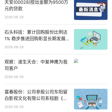
天安(00028)授出金额为9500万
元的贷款
2026-06-29
石头科技：累计回购股份比例达
1% 稳步推进回购彰显长期发展
信心 新动态
2026-06-29
观察：道生天合：中复神鹰为我
司客户
2026-06-29
富春股份：公司参股公司东阳留
白影视文化有限公司系短剧《风
声之双生谜局》的出品方 热门看
2026-06-29
点