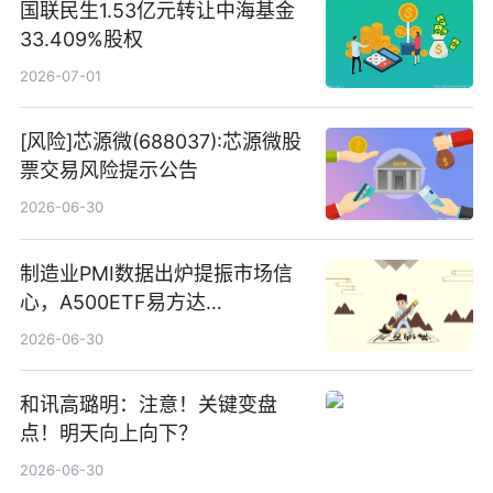
国联民生1.53亿元转让中海基金
33.409%股权
2026-07-01
[风险]芯源微(688037):芯源微股
票交易风险提示公告
2026-06-30
制造业PMI数据出炉提振市场信
心，A500ETF易方达
（159361）昨日“吸金”1.7亿元-
2026-06-30
焦点
和讯高璐明：注意！关键变盘
点！明天向上向下？
2026-06-30