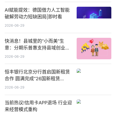
AI赋能提效：德国借力人工智能
破解劳动力短缺困局|即时看
2026-06-29
快消息！县城里的“小而美”生
意：分期乐普惠支持县域创业者
扎根生长
2026-06-29
恒丰银行北京分行首启国新租赁
合作 圆满完成“26国新租赁
SCP003”发行_焦点精选
2026-06-29
当前热议!信用卡APP退场 行业迎
来经营模式重构