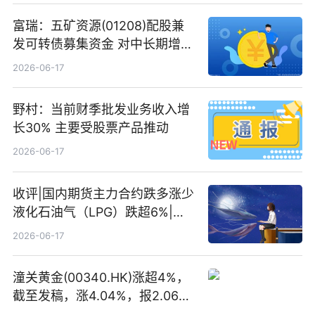
富瑞：五矿资源(01208)配股兼
发可转债募集资金 对中长期增长
和战略定位正面|当前焦点
2026-06-17
野村：当前财季批发业务收入增
长30% 主要受股票产品推动
2026-06-17
收评|国内期货主力合约跌多涨少
液化石油气（LPG）跌超6%|头
条焦点
2026-06-17
潼关黄金(00340.HK)涨超4%，
截至发稿，涨4.04%，报2.06港
元，成交额369.05万港元|焦点