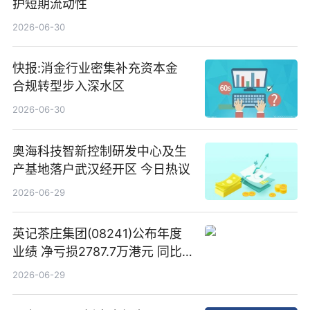
护短期流动性
2026-06-30
快报:消金行业密集补充资本金
合规转型步入深水区
2026-06-30
奥海科技智新控制研发中心及生
产基地落户武汉经开区 今日热议
2026-06-29
英记茶庄集团(08241)公布年度
业绩 净亏损2787.7万港元 同比
扩大65.15% 焦点速读
2026-06-29