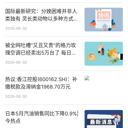
国际最新研究：分娩困难并非人
类独有 灵长类动物以多种方式演
化|最新消息
2026-06-30
被全网吐槽“又丑又贵”的格力玫
瑰空调已经卖出5万台了 每日热
文
2026-06-30
热议:香江控股(600162.SH)：补
缴税款及滞纳金1968.70万元
2026-06-30
日本5月汽油销售同比下降0.9%|
今热点