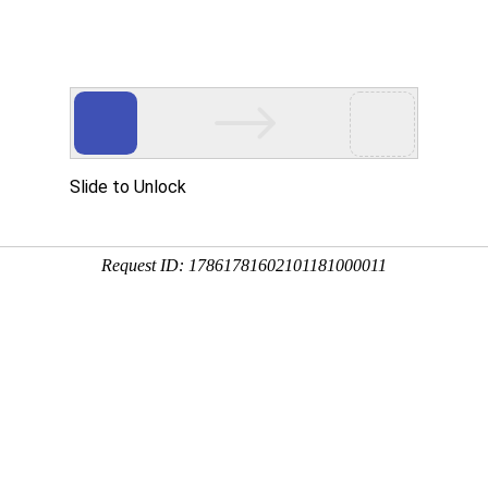
首页
婚姻法
知识纠纷
政处罚的罚金不交会怎么样？行政罚款期限是15天吗
会有案底吗行政罚款处罚不会有案底，但是会留有行
:16